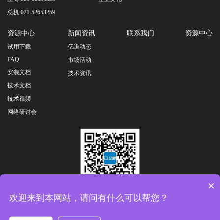
总机 021-52653259
资源中心
新闻资讯
联系我们
资源中心
试用下载
亿道动态
FAQ
市场活动
安装文档
技术资讯
技术文档
技术视频
网络研讨会
×
扫一扫关注公众号
欢迎来到本网站，请问有什么可以帮您？
友情链接：
亿道集团总部
|
亿道数码
|
亿道信息
|
亿境虚拟
|
亿道三防
|
Copyright © 2026 All Rights Reserved.亿道电子技术有限公司 版权所有
沪ICP备