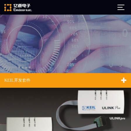
公司简介
发展历程
ARM
企业文化
Altium
亿道动态
Ansys
KEIL开发套件
市场活动
Qt
试用下载
Green Hills
技术资讯
FAQ
Minitab
安装文档
EPLAN
技术文档
Perforce
Visu-IT
技术视频