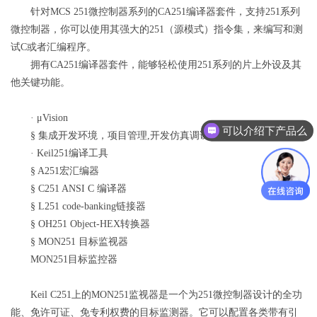
针对MCS 251微控制器系列的CA251编译器套件，支持251系列
微控制器，你可以使用其强大的251（源模式）指令集，来编写和测
试C或者汇编程序。
拥有CA251编译器套件，能够轻松使用251系列的片上外设及其
他关键功能。
·
μVision
可以介绍下产品么
§
集成开发环境，项目管理,开发仿真调试一体化环境
·
Keil251编译工具
§
A251宏汇编器
§
C251 ANSI C 编译器
§
L251 code-banking链接器
§
OH251 Object-HEX转换器
§
MON251 目标监视器
MON251目标监控器
Keil C251上的MON251监视器是一个为251微控制器设计的全功
能、免许可证、免专利权费的目标监测器。它可以配置各类带有引