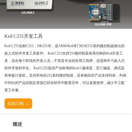
TESSY
网络研讨会
Ashling
Source Insight
Incredibuild
Keil C251开发工具
Adobe
Lauterbach
Keil C251也称C251，DK251等，是ARM/Keil专门针对251系列微控制器推出的
JFrog
嵌入式软件开发工具套件。 Keil C251支持251微控制器体系结构的Keil开发工
具，适合每个阶段的开发人员，不管是专业的应用工程师，还是刚学习嵌入式
PLS
软件开发的学生。 Keil C251提供产业标准的Keil C编译器、宏汇编器、调试器
和单板计算机，支持所有的251系列微控制器，且有相应的产品支持列表，列表
中列出的产品的固定资源已经在软件中配置完毕，可以直接使用，减少手工配
置工作量。
在线订购 →
概述