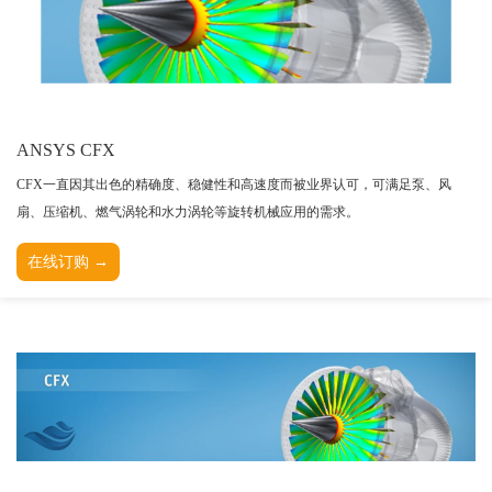
TESSY
网络研讨会
Ashling
Source Insight
Incredibuild
Adobe
ANSYS CFX
Lauterbach
CFX一直因其出色的精确度、稳健性和高速度而被业界认可，可满足泵、风
JFrog
扇、压缩机、燃气涡轮和水力涡轮等旋转机械应用的需求。
PLS
在线订购 →