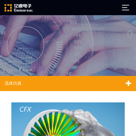
公司简介
发展历程
ARM
企业文化
Altium
亿道动态
Ansys
流体仿真
市场活动
Qt
试用下载
Green Hills
技术资讯
FAQ
Minitab
安装文档
EPLAN
技术文档
Perforce
Visu-IT
技术视频