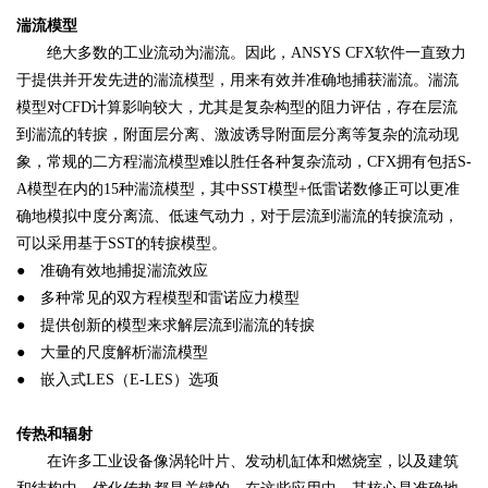
湍流模型
绝大多数的工业流动为湍流。因此，ANSYS CFX软件一直致力
于提供并开发先进的湍流模型，用来有效并准确地捕获湍流。湍流
模型对CFD计算影响较大，尤其是复杂构型的阻力评估，存在层流
到湍流的转捩，附面层分离、激波诱导附面层分离等复杂的流动现
象，常规的二方程湍流模型难以胜任各种复杂流动，CFX拥有包括S-
A模型在内的15种湍流模型，其中SST模型+低雷诺数修正可以更准
确地模拟中度分离流、低速气动力，对于层流到湍流的转捩流动，
可以采用基于SST的转捩模型。
● 准确有效地捕捉湍流效应
● 多种常见的双方程模型和雷诺应力模型
● 提供创新的模型来求解层流到湍流的转捩
● 大量的尺度解析湍流模型
● 嵌入式LES（E-LES）选项
传热和辐射
在许多工业设备像涡轮叶片、发动机缸体和燃烧室，以及建筑