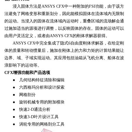
浸入固体方法是ANSYS CFX中一种附加的FSI功能，由于该方
法避免了网格变形和重新划分，因此能模拟固体在流体域内无限制
的运动。当浸入的固体在流体域内运动时，重叠区域的流场解会通
过施加适当的源项进行调整，以反映固体的存在。固体的运动可以
由用户灵活定义，或者由ANSYS CFX的刚体求解器获得。
ANSYS CFX中完全集成了隐式6自由度刚体求解器，在给定刚
体的质量和转动惯量后，施加在刚体上的力和力矩的计算结果能让
边界、域、子域实现运动。其应用包括油箱从飞机分离、船体在波
浪影响下的运动等。
CFX增强功能和产品选项
● 几何结构特征清除和编辑
● 六西格玛分析和设计探索
● 网格剖分
● 旋转机械专用的附加模块
● 快速2-D通流分析
● 快速3-D叶片设计工具
● 涡轮专用的网格剖分工具