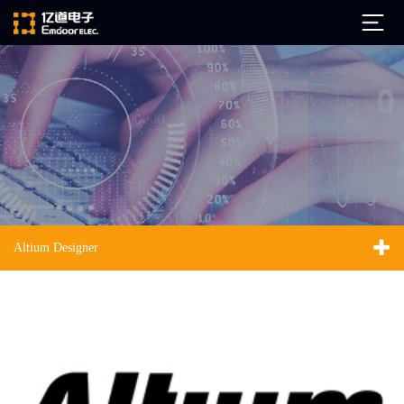
公司简介
发展历程
ARM
企业文化
Altium
亿道动态
Ansys
Altium Designer
市场活动
Qt
试用下载
Green Hills
技术资讯
FAQ
Minitab
安装文档
EPLAN
技术文档
Perforce
Visu-IT
技术视频