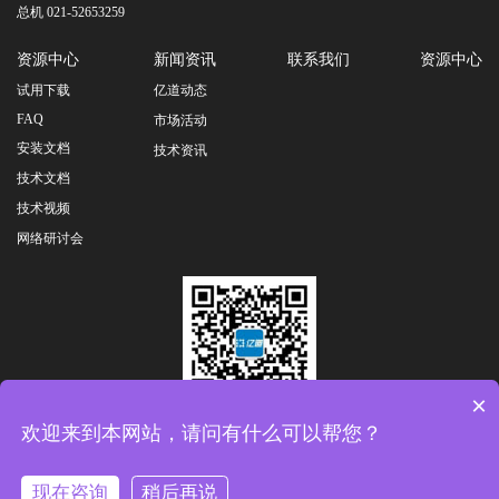
总机 021-52653259
资源中心
新闻资讯
联系我们
资源中心
试用下载
亿道动态
FAQ
市场活动
安装文档
技术资讯
技术文档
技术视频
网络研讨会
×
扫一扫关注公众号
欢迎来到本网站，请问有什么可以帮您？
友情链接：
亿道集团总部
|
亿道数码
|
亿道信息
|
亿境虚拟
|
亿道三防
|
Copyright © 2026 All Rights Reserved.亿道电子技术有限公司 版权所有
沪ICP备
现在咨询
稍后再说
在线咨询