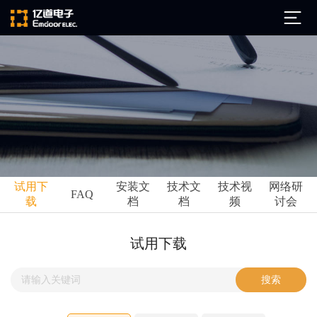
公司简介
发展历程
ARM
企业文化
Altium
亿道动态
试用下
安装文
技术文
技术视
网络研
Ansys
FAQ
载
档
档
频
讨会
市场活动
Qt
试用下载
Green Hills
技术资讯
试用下载
FAQ
Minitab
安装文档
EPLAN
技术文档
Perforce
Visu-IT
技术视频