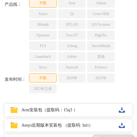
不限
Arm
Altium
TESSY
产品线：
网络研讨会
Ashling
Ansys
Qt
Green Hills
Source Insight
Minitab
EPLAN
QA Systems
Incredibuild
Opentext
Visu-IT!
HighTec
Adobe
PLS
Ashing
IncrediBuild
Lauterbach
JFrog
Lauterbach
Adobe
其他
PLS
Tessy
Suresoft
Perforce
不限
2026年
2025年
发布时间：
2025年之前
Arm安装包（提取码：15q3 ）
Ansys近期版本安装包 （提取码: hiri）