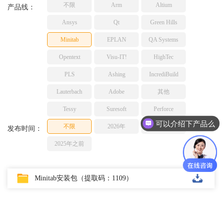
不限
Arm
Altium
TESSY
产品线：
网络研讨会
Ashling
Ansys
Qt
Green Hills
Source Insight
Minitab
EPLAN
QA Systems
Incredibuild
Opentext
Visu-IT!
HighTec
Adobe
PLS
Ashing
IncrediBuild
Lauterbach
JFrog
Lauterbach
Adobe
其他
PLS
Tessy
Suresoft
Perforce
可以介绍下产品么
不限
2026年
2025年
发布时间：
2025年之前
Minitab安装包（提取码：1109）