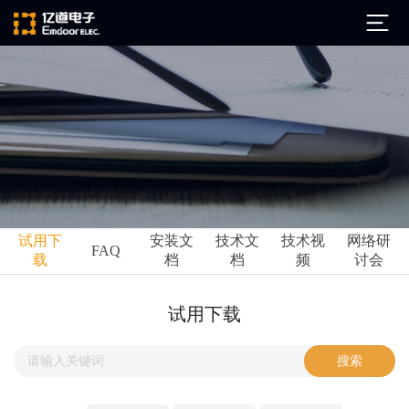
公司简介
发展历程
ARM
企业文化
Altium
亿道动态
试用下
安装文
技术文
技术视
网络研
Ansys
FAQ
载
档
档
频
讨会
市场活动
Qt
试用下载
Green Hills
技术资讯
试用下载
FAQ
Minitab
安装文档
EPLAN
技术文档
Perforce
Visu-IT
技术视频