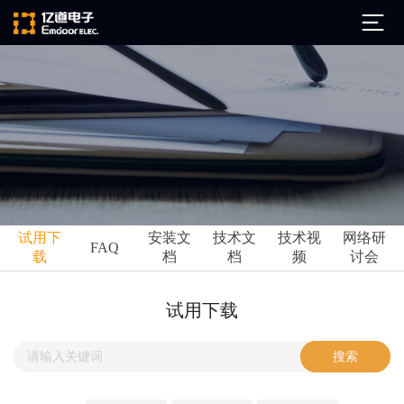
公司简介
发展历程
ARM
企业文化
Altium
亿道动态
试用下
安装文
技术文
技术视
网络研
Ansys
FAQ
载
档
档
频
讨会
市场活动
Qt
试用下载
Green Hills
技术资讯
试用下载
FAQ
Minitab
安装文档
EPLAN
技术文档
Perforce
Visu-IT
技术视频