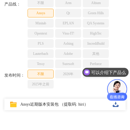
不限
Arm
Altium
TESSY
产品线：
网络研讨会
Ashling
Ansys
Qt
Green Hills
Source Insight
Minitab
EPLAN
QA Systems
Incredibuild
Opentext
Visu-IT!
HighTec
Adobe
PLS
Ashing
IncrediBuild
Lauterbach
JFrog
Lauterbach
Adobe
其他
PLS
Tessy
Suresoft
Perforce
可以介绍下产品么
不限
2026年
2025年
发布时间：
2025年之前
Ansys近期版本安装包 （提取码: hiri）