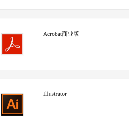
sight
ld
ch
Acrobat商业版
Illustrator