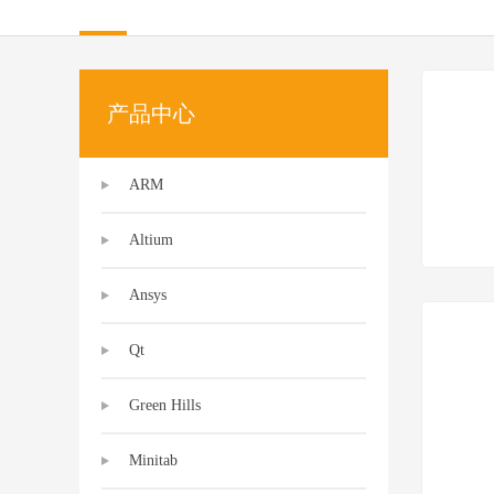
Source In
Incredibui
Adobe
产品中心
Lauterba
JFrog
ARM
PLS
Altium
Ansys
Qt
Green Hills
Minitab