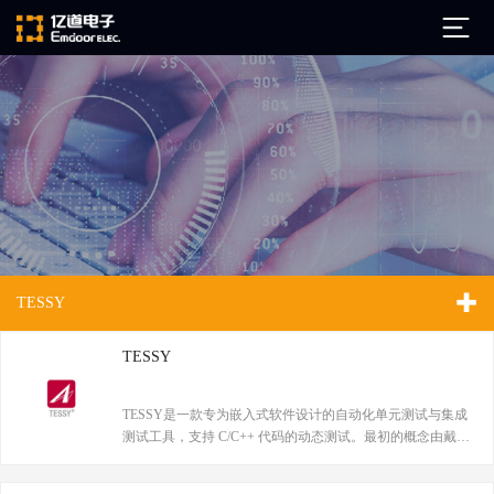
公司简介
发展历程
ARM
企业文化
Altium
亿道动态
Ansys
TESSY
市场活动
Qt
试用下载
Green Hills
技术资讯
TESSY
FAQ
Minitab
安装文档
TESSY是一款专为嵌入式软件设计的自动化单元测试与集成
EPLAN
测试工具，支持 C/C++ 代码的动态测试。最初的概念由戴姆
技术文档
Perforce
勒-奔驰的软件技术实验室提出，然后由 Razorcat Development
Visu-IT
技术视频
GmbH 进一步开发成专业的单元和集成测试工具，并通过全