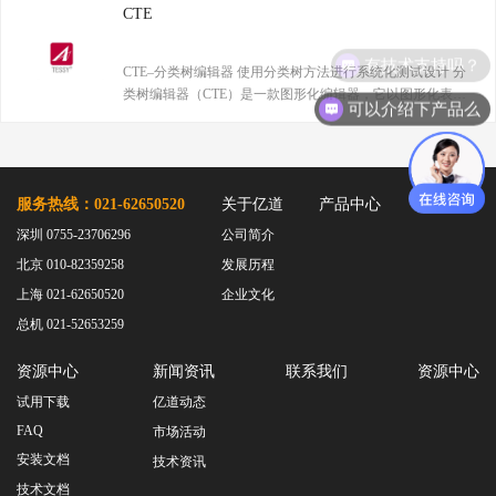
球销售网络推向市场。
CTE
TESSY
网络研讨会
Ashling
有技术支持吗？
CTE–分类树编辑器 使用分类树方法进行系统化测试设计 分
Source Insight
类树编辑器（CTE）是一款图形化编辑器，它以图形化表示
可以介绍下产品么
Incredibuild
法提供了一种系统且易于理解的创建测试用例的方式。它用
Adobe
于将（功能）规范转化为一组对错误敏感且低冗余的测试用
例规范。
Lauterbach
JFrog
服务热线：021-62650520
关于亿道
产品中心
客户案例
PLS
深圳 0755-23706296
公司简介
北京 010-82359258
发展历程
上海 021-62650520
企业文化
总机 021-52653259
资源中心
新闻资讯
联系我们
资源中心
试用下载
亿道动态
FAQ
市场活动
安装文档
技术资讯
技术文档