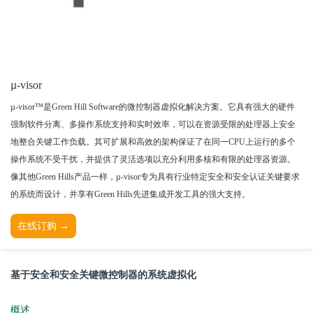
TESSY
网络研讨会
Ashling
Source Insight
Incredibuild
µ-visor
Adobe
Lauterbach
µ-visor™是Green Hill Software的微控制器虚拟化解决方案。它具有强大的硬件
强制软件分离、多操作系统支持和实时效率，可以在资源受限的处理器上安全
JFrog
地整合关键工作负载。其可扩展和高效的架构保证了在同一CPU上运行的多个
PLS
操作系统不受干扰，并提供了灵活选项以充分利用多核和有限的处理器资源。
像其他Green Hills产品一样，µ-visor专为具有行业特定安全和安全认证关键要求
的系统而设计，并享有Green Hills先进集成开发工具的强大支持。
在线订购 →
基于安全和安全关键微控制器的系统虚拟化
概述