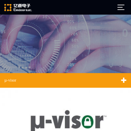
公司简介
发展历程
ARM
企业文化
Altium
亿道动态
Ansys
µ-visor
市场活动
Qt
试用下载
Green Hills
技术资讯
FAQ
Minitab
安装文档
EPLAN
技术文档
Perforce
Visu-IT
技术视频