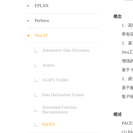
EPLAN
概念
Perforce
1、高性
带有
Visu-IT
2、基
Automotive Data Dictionary
Jav
增强
Aramis
基于
3、
ASAP2 Toolkit
基于
Data Declaration System
客户
Automated Function
Documentation
概述
PAC
PACES
(1) 