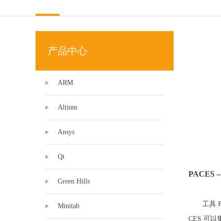
Source In
Incredibui
Adobe
产品中心
Lauterba
JFrog
ARM
PLS
Altium
Ansys
Qt
PACES
Green Hills
工具
Minitab
CES 可