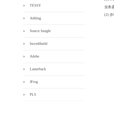
TESSY
业务
(2)
Ashling
Source Insight
Incredibuild
Adobe
Lauterbach
JFrog
PLS