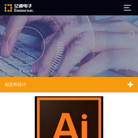
公司简介
发展历程
ARM
企业文化
Altium
亿道动态
Ansys
创意和设计
市场活动
Qt
试用下载
Green Hills
技术资讯
FAQ
Minitab
安装文档
EPLAN
技术文档
Perforce
Visu-IT
技术视频