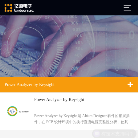
公司简介
发展历程
ARM
企业文化
Altium
亿道动态
Ansys
Power Analyzer by Keysight
市场活动
Qt
试用下载
Green Hills
技术资讯
Power Analyzer by Keysight
FAQ
Minitab
安装文档
Power Analyzer by Keysight 是 Altium Designer 软件的拓展插
EPLAN
件，在 PCB 设计环境中的执行直流电源完整性分析，使其不
技术文档
Perforce
再是少数专家的专属工具。它通过集成、精准、高效的工作
有技术支持吗？
Visu-IT
技术视频
流程，赋能每一位工程师在设计阶段就构建出更稳定、更可