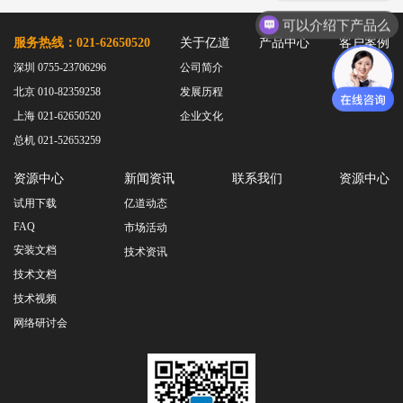
靠的电子产品，是实现“设计即正确”理念的强大工具。
TESSY
网络研讨会
可以介绍下产品么
Ashling
服务热线：021-62650520
关于亿道
产品中心
客户案例
Source Insight
深圳 0755-23706296
公司简介
Incredibuild
北京 010-82359258
发展历程
Adobe
上海 021-62650520
企业文化
Lauterbach
总机 021-52653259
JFrog
资源中心
新闻资讯
联系我们
资源中心
PLS
试用下载
亿道动态
FAQ
市场活动
安装文档
技术资讯
技术文档
技术视频
网络研讨会