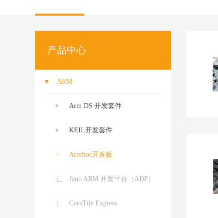
Source In
Incredibui
Adobe
产品中心
Lauterba
JFrog
ARM
PLS
Arm DS 开发套件
KEIL开发套件
ArmSoc开发板
Juno ARM 开发平台（ADP）
CoreTile Express