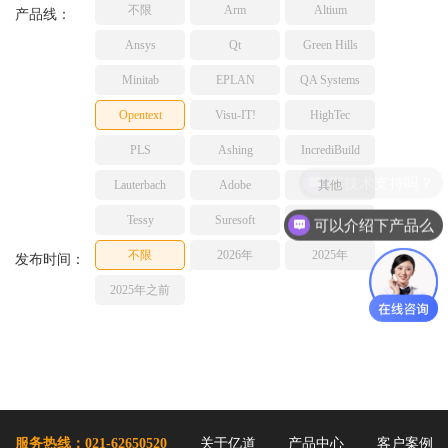
不限
Arm
Altium
TESSY
产品线：
网络研讨会
Ashling
Ansys
Qt
Green Hills
Source Insight
Minitab
EPLAN
QA Systems
Incredibuild
Opentext
Visu-IT!
HighTec
Adobe
PLS
Ashing
IncrediBuild
Lauterbach
有技术支持吗？
JFrog
Lauterbach
Adobe
其他
PLS
Tessy
Suresoft
Perforce
可以介绍下产品么
不限
2026年
2025年
发布时间：
2025年之前
服务热线：021-62650520
关于亿道
产品中心
客户案例