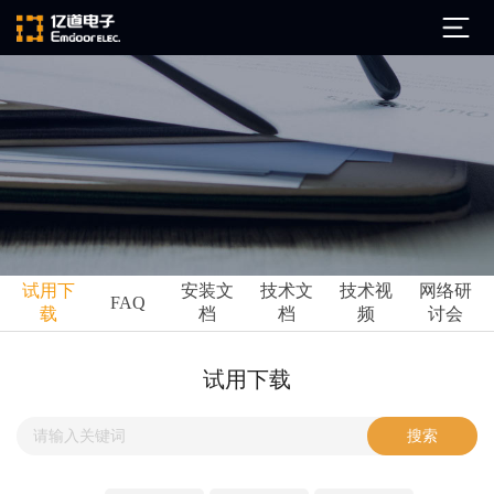
公司简介
发展历程
ARM
企业文化
Altium
亿道动态
试用下
安装文
技术文
技术视
网络研
Ansys
FAQ
载
档
档
频
讨会
市场活动
Qt
试用下载
Green Hills
技术资讯
试用下载
FAQ
Minitab
安装文档
EPLAN
技术文档
Perforce
Visu-IT
技术视频