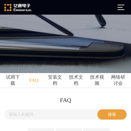
公司简介
发展历程
ARM
企业文化
Altium
亿道动态
试用下
安装文
技术文
技术视
网络研
Ansys
FAQ
载
档
档
频
讨会
市场活动
Qt
试用下载
Green Hills
技术资讯
FAQ
FAQ
Minitab
安装文档
EPLAN
技术文档
Perforce
Visu-IT
技术视频