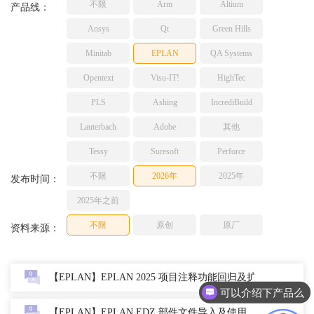
不限
Arm
Altium
产品线：
TESSY
网络研讨会
Ansys
Qt
Green Hills
Ashling
Source Insight
Minitab
EPLAN
QA Systems
Incredibuild
Opentext
Visu-IT!
HighTec
Adobe
PLS
Ashing
IncrediBuild
Lauterbach
Lauterbach
Adobe
其他
JFrog
PLS
Tessy
Suresoft
Perforce
不限
2026年
2025年
发布时间：
2025年之前
不限
原创
原厂
资料来源：
【EPLAN】EPLAN 2025 项目注释功能回归及扩展
可以介绍下产品么
【EPLAN】EPLAN EDZ 部件文件导入及使用