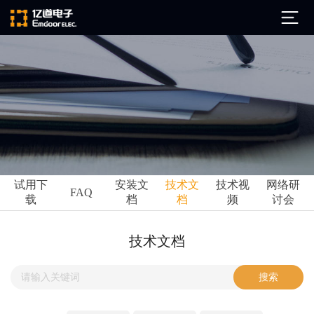
公司简介
发展历程
ARM
企业文化
Altium
亿道动态
试用下
安装文
技术文
技术视
网络研
Ansys
FAQ
载
档
档
频
讨会
市场活动
Qt
试用下载
Green Hills
技术资讯
技术文档
FAQ
Minitab
安装文档
EPLAN
技术文档
Perforce
Visu-IT
技术视频