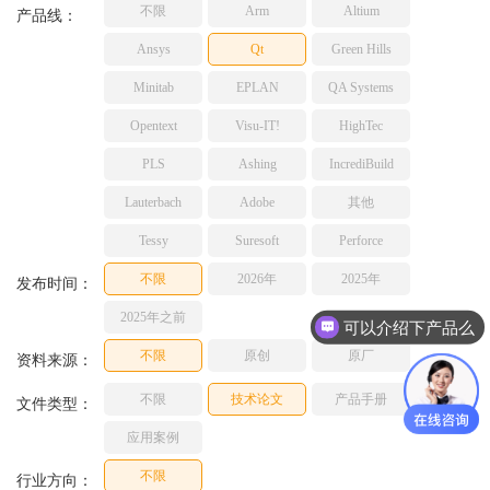
不限
Arm
Altium
TESSY
产品线：
网络研讨会
Ashling
Ansys
Qt
Green Hills
Source Insight
Minitab
EPLAN
QA Systems
Incredibuild
Opentext
Visu-IT!
HighTec
Adobe
PLS
Ashing
IncrediBuild
Lauterbach
JFrog
Lauterbach
Adobe
其他
PLS
Tessy
Suresoft
Perforce
不限
2026年
2025年
发布时间：
2025年之前
可以介绍下产品么
不限
原创
原厂
资料来源：
不限
技术论文
产品手册
文件类型：
应用案例
不限
行业方向：