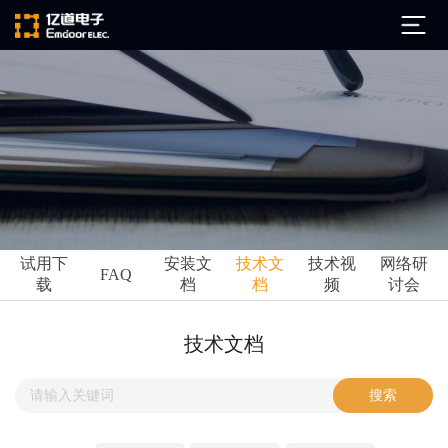
公司简介
发展历程
ARM
企业文化
Altium
亿道动态
试用下
安装文
技术文
技术视
网络研
Ansys
FAQ
载
档
档
频
讨会
市场活动
Qt
试用下载
Green Hills
技术资讯
技术文档
FAQ
Minitab
安装文档
EPLAN
技术文档
Perforce
Visu-IT
技术视频