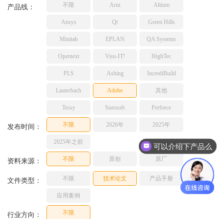
不限
Arm
Altium
TESSY
产品线：
网络研讨会
Ashling
Ansys
Qt
Green Hills
Source Insight
Minitab
EPLAN
QA Systems
Incredibuild
Opentext
Visu-IT!
HighTec
Adobe
PLS
Ashing
IncrediBuild
Lauterbach
JFrog
Lauterbach
Adobe
其他
PLS
Tessy
Suresoft
Perforce
不限
2026年
2025年
发布时间：
2025年之前
可以介绍下产品么
不限
原创
原厂
资料来源：
不限
技术论文
产品手册
文件类型：
应用案例
不限
行业方向：