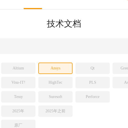
sight
ld
技术文档
ch
Altium
Ansys
Qt
Gree
Visu-IT!
HighTec
PLS
As
Tessy
Suresoft
Perforce
2025年
2025年之前
原厂