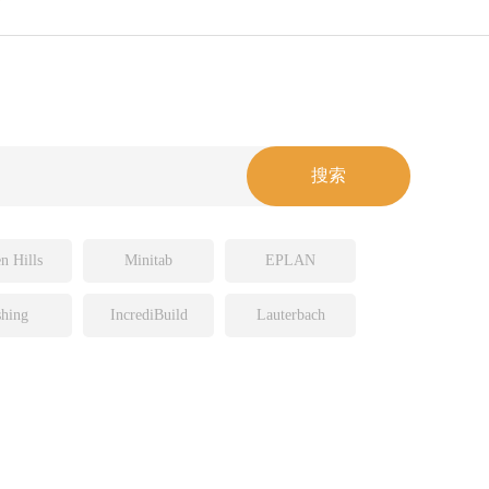
n Hills
Minitab
EPLAN
hing
IncrediBuild
Lauterbach