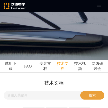
公司简介
发展历程
ARM
企业文化
Altium
亿道动态
试用下
安装文
技术文
技术视
网络研
Ansys
FAQ
载
档
档
频
讨会
市场活动
Qt
试用下载
Green Hills
技术资讯
技术文档
FAQ
Minitab
安装文档
EPLAN
技术文档
Perforce
Visu-IT
技术视频