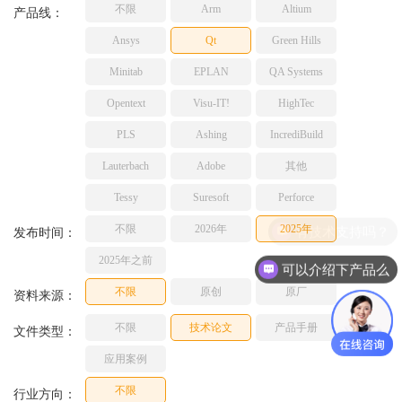
不限
Arm
Altium
TESSY
产品线：
网络研讨会
Ashling
Ansys
Qt
Green Hills
Source Insight
Minitab
EPLAN
QA Systems
Incredibuild
Opentext
Visu-IT!
HighTec
Adobe
PLS
Ashing
IncrediBuild
Lauterbach
JFrog
Lauterbach
Adobe
其他
PLS
Tessy
Suresoft
Perforce
不限
2026年
2025年
有技术支持吗？
发布时间：
2025年之前
可以介绍下产品么
不限
原创
原厂
资料来源：
不限
技术论文
产品手册
文件类型：
应用案例
不限
行业方向：