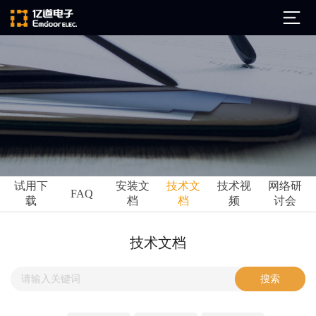
公司简介
发展历程
ARM
企业文化
Altium
亿道动态
试用下
安装文
技术文
技术视
网络研
Ansys
FAQ
载
档
档
频
讨会
市场活动
Qt
试用下载
Green Hills
技术资讯
技术文档
FAQ
Minitab
安装文档
EPLAN
技术文档
Perforce
Visu-IT
技术视频