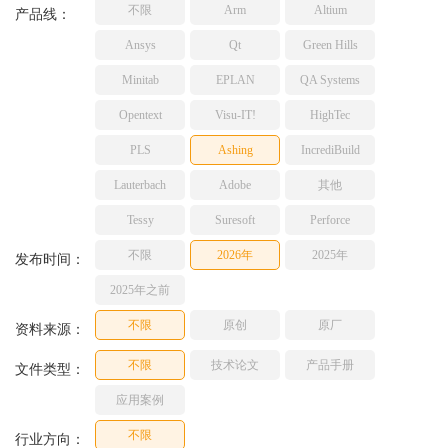
不限
Arm
Altium
TESSY
产品线：
网络研讨会
Ashling
Ansys
Qt
Green Hills
Source Insight
Minitab
EPLAN
QA Systems
Incredibuild
Opentext
Visu-IT!
HighTec
Adobe
PLS
Ashing
IncrediBuild
Lauterbach
JFrog
Lauterbach
Adobe
其他
PLS
Tessy
Suresoft
Perforce
不限
2026年
2025年
发布时间：
2025年之前
不限
原创
原厂
资料来源：
不限
技术论文
产品手册
文件类型：
应用案例
不限
行业方向：