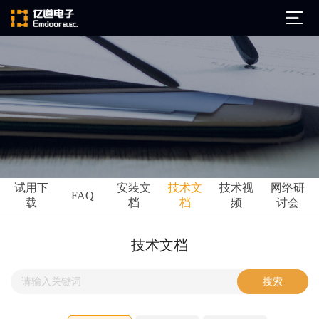
公司简介
发展历程
ARM
企业文化
Altium
亿道动态
试用下
安装文
技术文
技术视
网络研
Ansys
FAQ
载
档
档
频
讨会
市场活动
Qt
试用下载
Green Hills
技术资讯
技术文档
FAQ
Minitab
安装文档
EPLAN
技术文档
Perforce
Visu-IT
技术视频