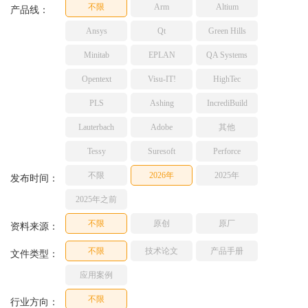
不限
Arm
Altium
TESSY
产品线：
网络研讨会
Ashling
Ansys
Qt
Green Hills
Source Insight
Minitab
EPLAN
QA Systems
Incredibuild
Opentext
Visu-IT!
HighTec
Adobe
PLS
Ashing
IncrediBuild
Lauterbach
JFrog
Lauterbach
Adobe
其他
PLS
Tessy
Suresoft
Perforce
不限
2026年
2025年
发布时间：
2025年之前
不限
原创
原厂
资料来源：
不限
技术论文
产品手册
文件类型：
应用案例
不限
行业方向：