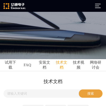
公司简介
发展历程
ARM
企业文化
Altium
亿道动态
试用下
安装文
技术文
技术视
网络研
Ansys
FAQ
载
档
档
频
讨会
市场活动
Qt
试用下载
Green Hills
技术资讯
技术文档
FAQ
Minitab
安装文档
EPLAN
技术文档
Perforce
Visu-IT
技术视频