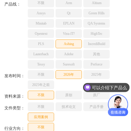
不限
Arm
Altium
TESSY
产品线：
网络研讨会
Ashling
Ansys
Qt
Green Hills
Source Insight
Minitab
EPLAN
QA Systems
Incredibuild
Opentext
Visu-IT!
HighTec
Adobe
PLS
Ashing
IncrediBuild
Lauterbach
JFrog
Lauterbach
Adobe
其他
PLS
Tessy
Suresoft
Perforce
不限
2026年
2025年
发布时间：
2025年之前
可以介绍下产品么
不限
原创
原厂
资料来源：
不限
技术论文
产品手册
文件类型：
应用案例
不限
行业方向：