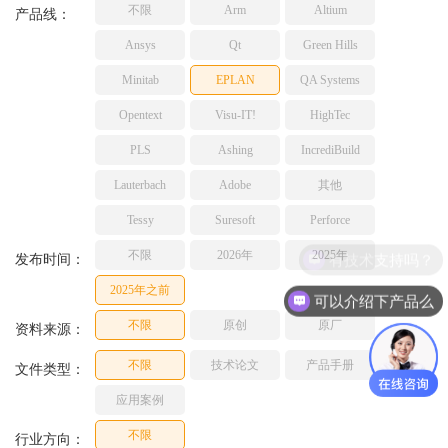
不限
Arm
Altium
TESSY
产品线：
网络研讨会
Ashling
Ansys
Qt
Green Hills
Source Insight
Minitab
EPLAN
QA Systems
Incredibuild
Opentext
Visu-IT!
HighTec
Adobe
PLS
Ashing
IncrediBuild
Lauterbach
JFrog
Lauterbach
Adobe
其他
PLS
Tessy
Suresoft
Perforce
不限
2026年
2025年
有技术支持吗？
发布时间：
2025年之前
可以介绍下产品么
不限
原创
原厂
资料来源：
不限
技术论文
产品手册
文件类型：
应用案例
不限
行业方向：