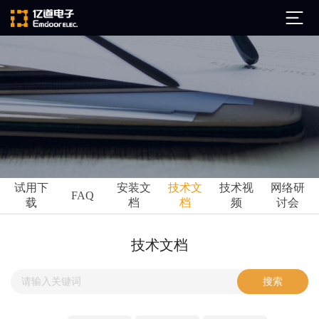
公司简介
发展历程
ARM
企业文化
Altium
亿道动态
试用下
安装文
技术文
技术视
网络研
Ansys
FAQ
载
档
档
频
讨会
市场活动
Qt
试用下载
Green Hills
技术资讯
技术文档
FAQ
Minitab
安装文档
EPLAN
技术文档
Perforce
Visu-IT
技术视频