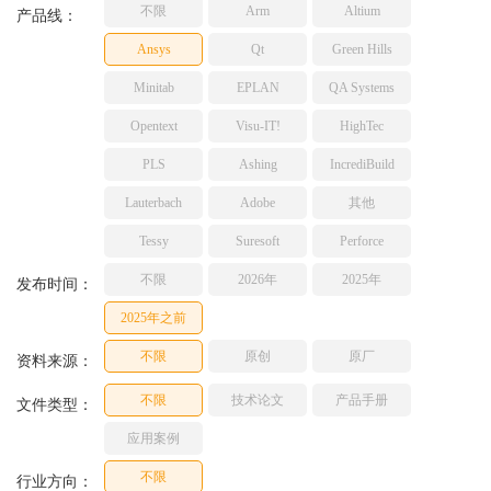
不限
Arm
Altium
TESSY
产品线：
网络研讨会
Ashling
Ansys
Qt
Green Hills
Source Insight
Minitab
EPLAN
QA Systems
Incredibuild
Opentext
Visu-IT!
HighTec
Adobe
PLS
Ashing
IncrediBuild
Lauterbach
JFrog
Lauterbach
Adobe
其他
PLS
Tessy
Suresoft
Perforce
不限
2026年
2025年
发布时间：
2025年之前
不限
原创
原厂
资料来源：
不限
技术论文
产品手册
文件类型：
应用案例
不限
行业方向：