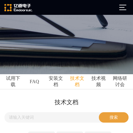
公司简介
发展历程
ARM
企业文化
Altium
亿道动态
试用下
安装文
技术文
技术视
网络研
Ansys
FAQ
载
档
档
频
讨会
市场活动
Qt
试用下载
Green Hills
技术资讯
技术文档
FAQ
Minitab
安装文档
EPLAN
技术文档
Perforce
Visu-IT
技术视频