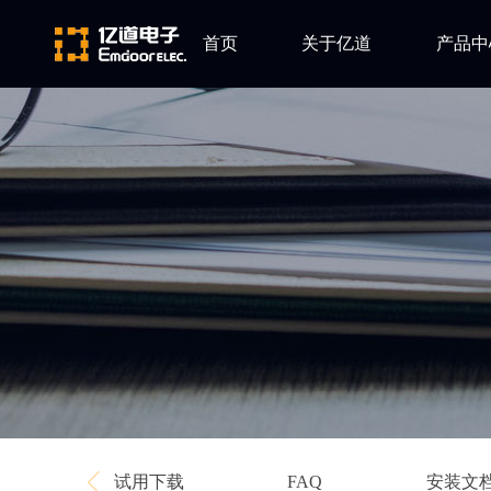
首页
关于亿道
产品中
ARM
公司简介
Altium
发展历程
Ansys
企业文化
Qt
Green Hil
Minitab
EPLAN
Perforce
Visu-IT
TESSY
Ashling
试用下载
安装文
FAQ