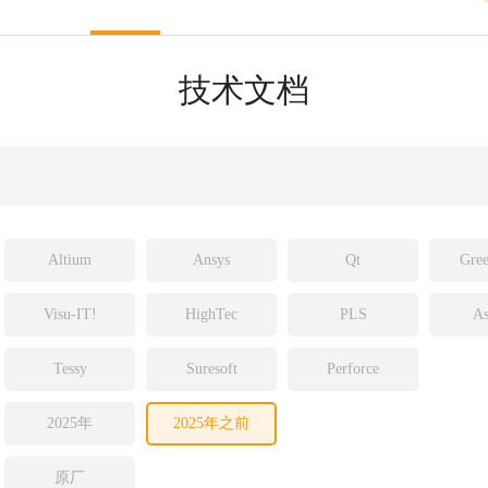
sight
ld
技术文档
ch
Altium
Ansys
Qt
Gree
Visu-IT!
HighTec
PLS
As
Tessy
Suresoft
Perforce
2025年
2025年之前
原厂