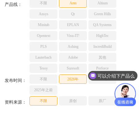
不限
Arm
Altium
TESSY
产品线：
网络研讨会
Ashling
Ansys
Qt
Green Hills
Source Insight
Minitab
EPLAN
QA Systems
Incredibuild
Opentext
Visu-IT!
HighTec
Adobe
PLS
Ashing
IncrediBuild
Lauterbach
JFrog
Lauterbach
Adobe
其他
PLS
Tessy
Suresoft
Perforce
可以介绍下产品么
不限
2026年
2025年
发布时间：
2025年之前
不限
原创
原厂
资料来源：