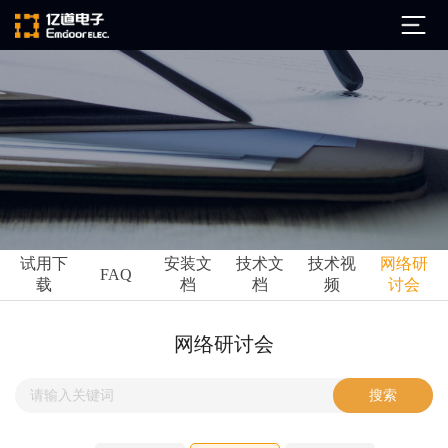
公司简介
发展历程
ARM
企业文化
Altium
亿道动态
试用下
安装文
技术文
技术视
网络研
Ansys
FAQ
载
档
档
频
讨会
市场活动
Qt
试用下载
Green Hills
技术资讯
网络研讨会
FAQ
Minitab
安装文档
EPLAN
技术文档
Perforce
Visu-IT
技术视频