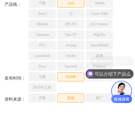
不限
Arm
Altium
TESSY
产品线：
网络研讨会
Ashling
Ansys
Qt
Green Hills
Source Insight
Minitab
EPLAN
QA Systems
Incredibuild
Opentext
Visu-IT!
HighTec
Adobe
PLS
Ashing
IncrediBuild
Lauterbach
JFrog
Lauterbach
Adobe
其他
有技术支持吗？
PLS
Tessy
Suresoft
Perforce
可以介绍下产品么
不限
2026年
2025年
发布时间：
2025年之前
不限
原创
原厂
资料来源：