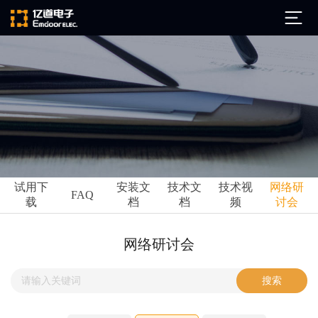
公司简介
发展历程
ARM
企业文化
Altium
亿道动态
试用下
安装文
技术文
技术视
网络研
Ansys
FAQ
载
档
档
频
讨会
市场活动
Qt
试用下载
Green Hills
技术资讯
网络研讨会
FAQ
Minitab
安装文档
EPLAN
技术文档
Perforce
Visu-IT
技术视频