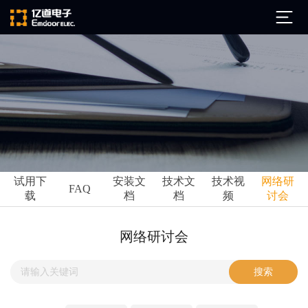
公司简介
发展历程
ARM
企业文化
Altium
亿道动态
试用下
安装文
技术文
技术视
网络研
Ansys
FAQ
载
档
档
频
讨会
市场活动
Qt
试用下载
Green Hills
技术资讯
网络研讨会
FAQ
Minitab
安装文档
EPLAN
技术文档
Perforce
Visu-IT
技术视频