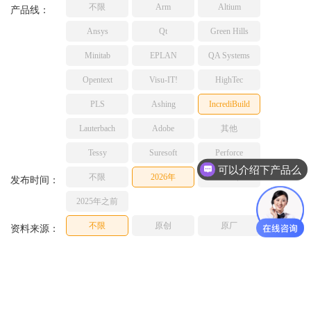
不限
Arm
Altium
TESSY
产品线：
网络研讨会
Ashling
Ansys
Qt
Green Hills
Source Insight
Minitab
EPLAN
QA Systems
Incredibuild
Opentext
Visu-IT!
HighTec
Adobe
PLS
Ashing
IncrediBuild
Lauterbach
JFrog
Lauterbach
Adobe
其他
PLS
Tessy
Suresoft
Perforce
可以介绍下产品么
不限
2026年
2025年
发布时间：
2025年之前
不限
原创
原厂
资料来源：