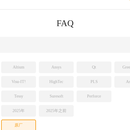
sight
ld
FAQ
ch
Altium
Ansys
Qt
Gree
Visu-IT!
HighTec
PLS
As
Tessy
Suresoft
Perforce
2025年
2025年之前
原厂