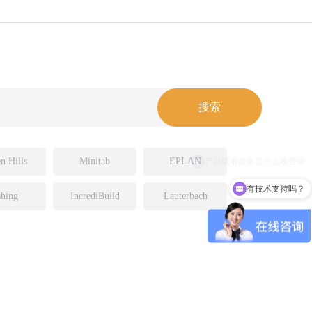
n Hills
Minitab
EPLAN
有技术支持吗？
hing
IncrediBuild
Lauterbach