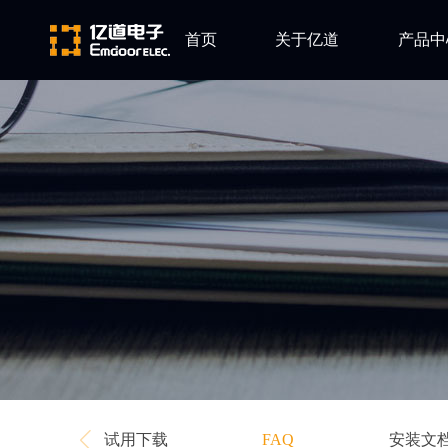
首页
关于亿道
产品中
ARM
公司简介
Altium
发展历程
Ansys
企业文化
Qt
Green Hil
Minitab
EPLAN
Perforce
Visu-IT
TESSY
Ashling
试用下载
安装文
FAQ