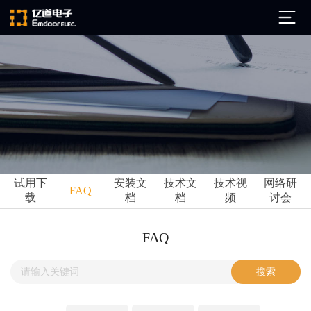
公司简介
发展历程
ARM
企业文化
Altium
亿道动态
试用下
安装文
技术文
技术视
网络研
Ansys
FAQ
载
档
档
频
讨会
市场活动
Qt
试用下载
Green Hills
技术资讯
FAQ
FAQ
Minitab
安装文档
EPLAN
技术文档
Perforce
Visu-IT
技术视频