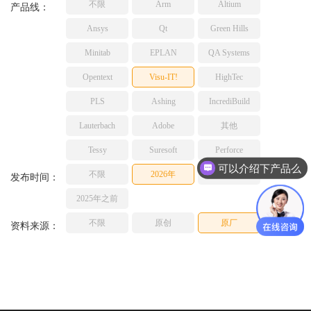
不限
Arm
Altium
产品线：
TESSY
网络研讨会
Ansys
Qt
Green Hills
Ashling
Source Insight
Minitab
EPLAN
QA Systems
Incredibuild
Opentext
Visu-IT!
HighTec
Adobe
PLS
Ashing
IncrediBuild
Lauterbach
Lauterbach
Adobe
其他
JFrog
PLS
Tessy
Suresoft
Perforce
可以介绍下产品么
不限
2026年
2025年
发布时间：
2025年之前
不限
原创
原厂
资料来源：