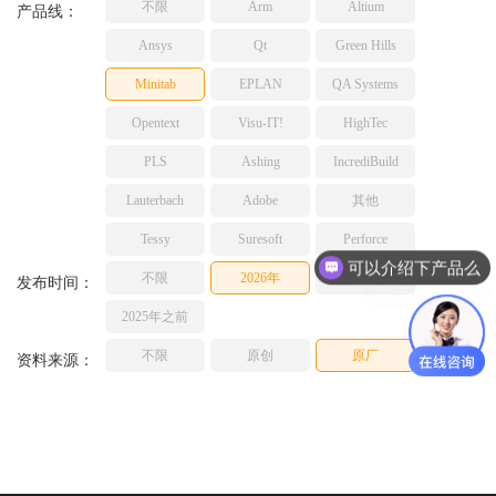
不限
Arm
Altium
产品线：
TESSY
网络研讨会
Ansys
Qt
Green Hills
Ashling
Source Insight
Minitab
EPLAN
QA Systems
Incredibuild
Opentext
Visu-IT!
HighTec
Adobe
PLS
Ashing
IncrediBuild
Lauterbach
Lauterbach
Adobe
其他
JFrog
PLS
Tessy
Suresoft
Perforce
可以介绍下产品么
不限
2026年
2025年
发布时间：
价格多少呢
2025年之前
不限
原创
原厂
资料来源：