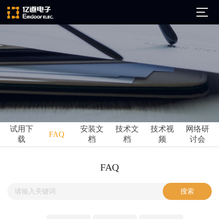
公司简介
发展历程
ARM
企业文化
Altium
亿道动态
试用下
安装文
技术文
技术视
网络研
Ansys
FAQ
载
档
档
频
讨会
市场活动
Qt
试用下载
Green Hills
技术资讯
FAQ
FAQ
Minitab
安装文档
EPLAN
技术文档
Perforce
Visu-IT
技术视频