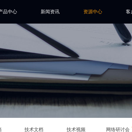
产品中心
新闻资讯
资源中心
客
RM
亿道动态
试用下载
tium
FAQ
市场活动
sys
安装文档
技术资讯
技术文档
een Hills
技术视频
nitab
网络研讨会
PLAN
rforce
su-IT
ESSY
hling
档
技术文档
技术视频
网络研讨会