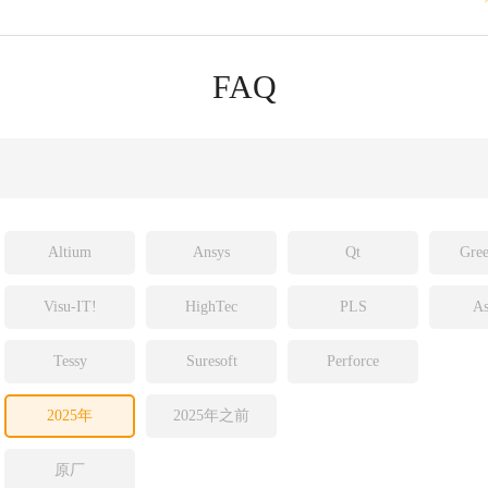
rce Insight
redibuild
obe
FAQ
uterbach
rog
S
Altium
Ansys
Qt
Gree
Visu-IT!
HighTec
PLS
As
Tessy
Suresoft
Perforce
2025年
2025年之前
原厂