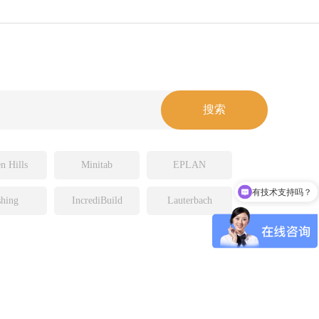
n Hills
Minitab
EPLAN
有技术支持吗？
hing
IncrediBuild
Lauterbach