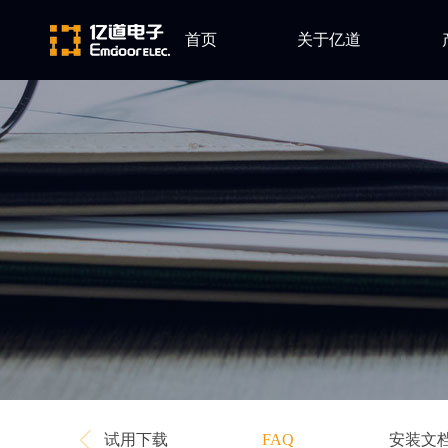
首页
关于亿道
A
公司简介
Al
发展历程
An
企业文化
Qt
Gr
Mi
E
Pe
Vi
T
As
试用下载
安装文
FAQ