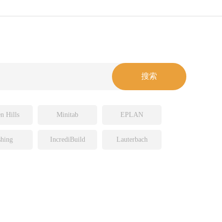
n Hills
Minitab
EPLAN
hing
IncrediBuild
Lauterbach