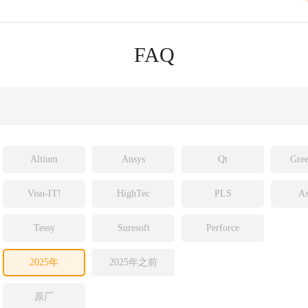
sight
ld
FAQ
ch
Altium
Ansys
Qt
Gree
Visu-IT!
HighTec
PLS
As
Tessy
Suresoft
Perforce
2025年
2025年之前
原厂