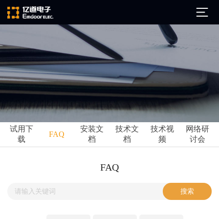
公司简介
发展历程
ARM
企业文化
Altium
亿道动态
试用下
安装文
技术文
技术视
网络研
Ansys
FAQ
载
档
档
频
讨会
市场活动
Qt
试用下载
Green Hills
技术资讯
FAQ
FAQ
Minitab
安装文档
EPLAN
技术文档
Perforce
Visu-IT
技术视频