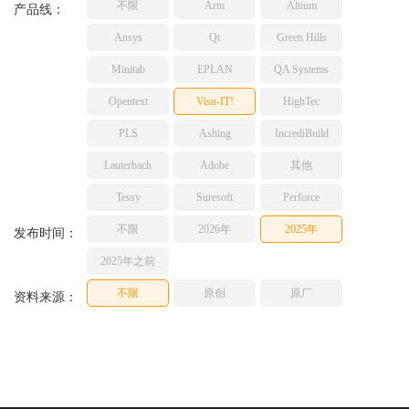
不限
Arm
Altium
产品线：
TESSY
网络研讨会
Ansys
Qt
Green Hills
Ashling
Source Insight
Minitab
EPLAN
QA Systems
Incredibuild
Opentext
Visu-IT!
HighTec
Adobe
PLS
Ashing
IncrediBuild
Lauterbach
Lauterbach
Adobe
其他
JFrog
PLS
Tessy
Suresoft
Perforce
不限
2026年
2025年
发布时间：
2025年之前
不限
原创
原厂
资料来源：