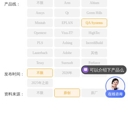
不限
Arm
Altium
TESSY
产品线：
网络研讨会
Ashling
Ansys
Qt
Green Hills
Source Insight
Minitab
EPLAN
QA Systems
Incredibuild
Opentext
Visu-IT!
HighTec
Adobe
PLS
Ashing
IncrediBuild
Lauterbach
JFrog
Lauterbach
Adobe
其他
PLS
Tessy
Suresoft
Perforce
可以介绍下产品么
不限
2026年
2025年
发布时间：
2025年之前
不限
原创
原厂
资料来源：