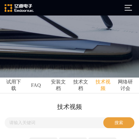
公司简介
发展历程
ARM
企业文化
Altium
亿道动态
试用下
安装文
技术文
技术视
网络研
Ansys
FAQ
载
档
档
频
讨会
市场活动
Qt
试用下载
Green Hills
技术资讯
技术视频
FAQ
Minitab
安装文档
EPLAN
技术文档
Perforce
Visu-IT
技术视频