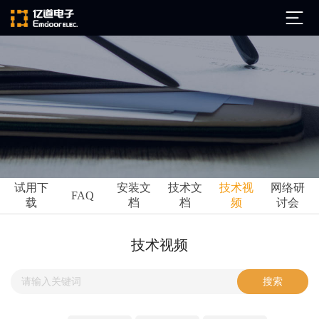
公司简介
发展历程
ARM
企业文化
Altium
亿道动态
试用下
安装文
技术文
技术视
网络研
Ansys
FAQ
载
档
档
频
讨会
市场活动
Qt
试用下载
Green Hills
技术资讯
技术视频
FAQ
Minitab
安装文档
EPLAN
技术文档
Perforce
Visu-IT
技术视频