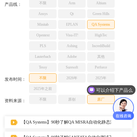
不限
Arm
Altium
TESSY
产品线：
网络研讨会
Ashling
Ansys
Qt
Green Hills
Source Insight
Minitab
EPLAN
QA Systems
Incredibuild
Opentext
Visu-IT!
HighTec
Adobe
PLS
Ashing
IncrediBuild
Lauterbach
JFrog
Lauterbach
Adobe
其他
PLS
Tessy
Suresoft
Perforce
不限
2026年
2025年
发布时间：
2025年之前
可以介绍下产品么
不限
原创
原厂
资料来源：
【QA Systems】90秒了解QA MISRA自动化静态源代码分析工