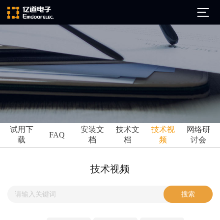
公司简介
发展历程
ARM
企业文化
Altium
亿道动态
试用下
安装文
技术文
技术视
网络研
Ansys
FAQ
载
档
档
频
讨会
市场活动
Qt
试用下载
Green Hills
技术资讯
技术视频
FAQ
Minitab
安装文档
EPLAN
技术文档
Perforce
Visu-IT
技术视频