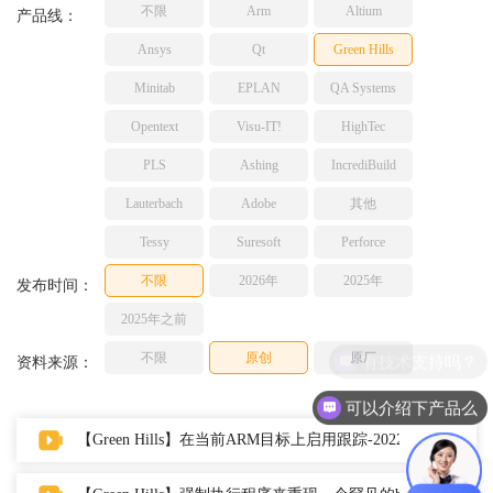
不限
Arm
Altium
TESSY
产品线：
网络研讨会
Ashling
Ansys
Qt
Green Hills
Source Insight
Minitab
EPLAN
QA Systems
Incredibuild
Opentext
Visu-IT!
HighTec
Adobe
PLS
Ashing
IncrediBuild
Lauterbach
JFrog
Lauterbach
Adobe
其他
PLS
Tessy
Suresoft
Perforce
不限
2026年
2025年
发布时间：
2025年之前
不限
原创
原厂
有技术支持吗？
资料来源：
可以介绍下产品么
【Green Hills】在当前ARM目标上启用跟踪-2022