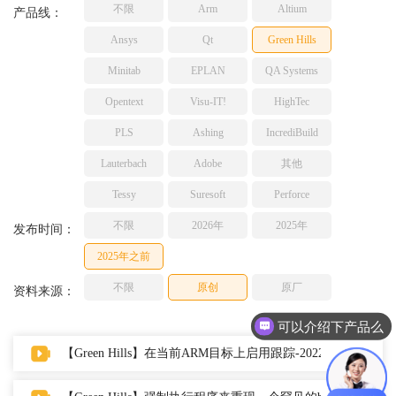
不限
Arm
Altium
TESSY
产品线：
网络研讨会
Ashling
Ansys
Qt
Green Hills
Source Insight
Minitab
EPLAN
QA Systems
Incredibuild
Opentext
Visu-IT!
HighTec
Adobe
PLS
Ashing
IncrediBuild
Lauterbach
JFrog
Lauterbach
Adobe
其他
PLS
Tessy
Suresoft
Perforce
不限
2026年
2025年
发布时间：
2025年之前
不限
原创
原厂
资料来源：
可以介绍下产品么
【Green Hills】在当前ARM目标上启用跟踪-2022