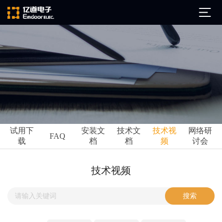
公司简介
发展历程
ARM
企业文化
Altium
亿道动态
试用下
安装文
技术文
技术视
网络研
Ansys
FAQ
载
档
档
频
讨会
市场活动
Qt
试用下载
Green Hills
技术资讯
技术视频
FAQ
Minitab
安装文档
EPLAN
技术文档
Perforce
Visu-IT
技术视频