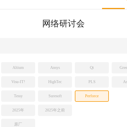
sight
ld
网络研讨会
ch
Altium
Ansys
Qt
Gree
Visu-IT!
HighTec
PLS
As
Tessy
Suresoft
Perforce
2025年
2025年之前
原厂