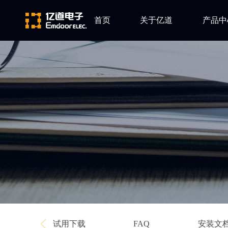
首页
关于亿道
产品中
ARM
公司简介
Altium
发展历程
Ansys
企业文化
Qt
Green Hil
Minitab
EPLAN
Perforce
Visu-IT
TESSY
Ashling
试用下载
安装文
FAQ