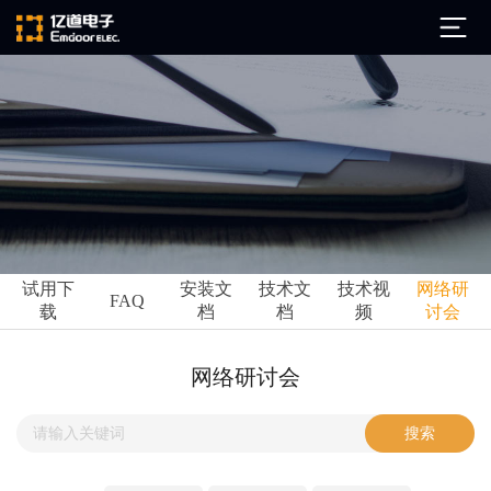
公司简介
发展历程
ARM
企业文化
Altium
亿道动态
试用下
安装文
技术文
技术视
网络研
Ansys
FAQ
载
档
档
频
讨会
市场活动
Qt
试用下载
Green Hills
技术资讯
网络研讨会
FAQ
Minitab
安装文档
EPLAN
技术文档
Perforce
Visu-IT
技术视频