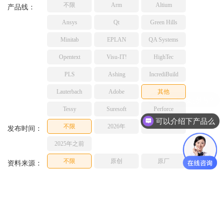
不限
Arm
Altium
TESSY
产品线：
网络研讨会
Ashling
Ansys
Qt
Green Hills
Source Insight
Minitab
EPLAN
QA Systems
Incredibuild
Opentext
Visu-IT!
HighTec
Adobe
PLS
Ashing
IncrediBuild
Lauterbach
JFrog
Lauterbach
Adobe
其他
PLS
Tessy
Suresoft
Perforce
可以介绍下产品么
不限
2026年
2025年
发布时间：
2025年之前
不限
原创
原厂
资料来源：