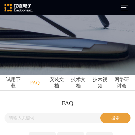
公司简介
发展历程
ARM
企业文化
Altium
亿道动态
试用下
安装文
技术文
技术视
网络研
Ansys
FAQ
载
档
档
频
讨会
市场活动
Qt
试用下载
Green Hills
技术资讯
FAQ
FAQ
Minitab
安装文档
EPLAN
技术文档
Perforce
Visu-IT
技术视频