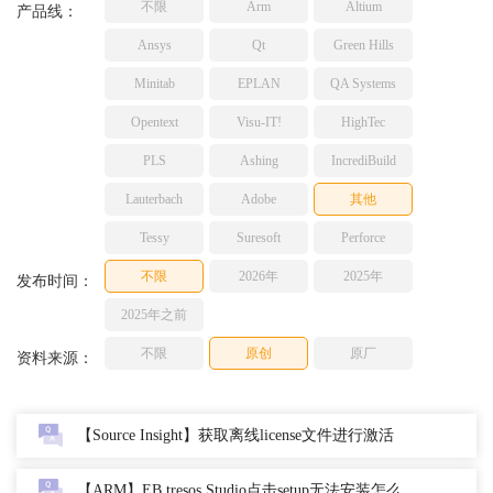
不限
Arm
Altium
产品线：
TESSY
网络研讨会
Ansys
Qt
Green Hills
Ashling
Source Insight
Minitab
EPLAN
QA Systems
Incredibuild
Opentext
Visu-IT!
HighTec
Adobe
PLS
Ashing
IncrediBuild
Lauterbach
Lauterbach
Adobe
其他
JFrog
PLS
Tessy
Suresoft
Perforce
不限
2026年
2025年
发布时间：
2025年之前
不限
原创
原厂
资料来源：
【Source Insight】获取离线license文件进行激活
【ARM】EB tresos Studio点击setup无法安装怎么解决？-2023