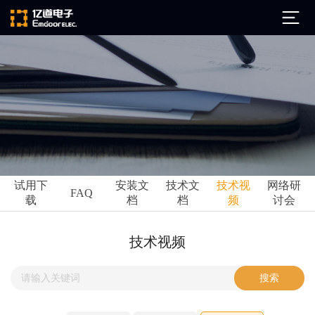
公司简介
发展历程
ARM
企业文化
Altium
亿道动态
试用下
安装文
技术文
技术视
网络研
Ansys
FAQ
载
档
档
频
讨会
市场活动
Qt
试用下载
Green Hills
技术资讯
技术视频
FAQ
Minitab
安装文档
EPLAN
技术文档
Perforce
Visu-IT
技术视频