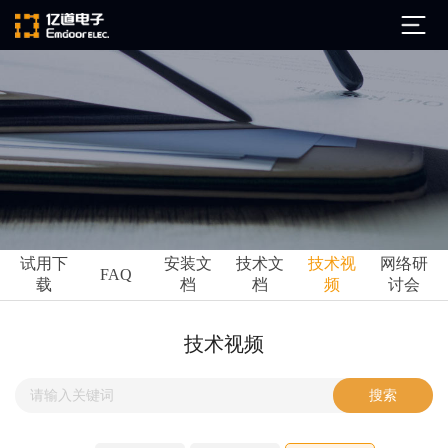
公司简介
发展历程
ARM
企业文化
Altium
亿道动态
试用下
安装文
技术文
技术视
网络研
Ansys
FAQ
载
档
档
频
讨会
市场活动
Qt
试用下载
Green Hills
技术资讯
技术视频
FAQ
Minitab
安装文档
EPLAN
技术文档
Perforce
Visu-IT
技术视频