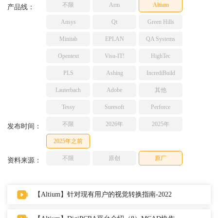
不限
Arm
Altium
TESSY
产品线：
网络研讨会
Ashling
Ansys
Qt
Green Hills
Source Insight
Minitab
EPLAN
QA Systems
Incredibuild
Opentext
Visu-IT!
HighTec
Adobe
PLS
Ashing
IncrediBuild
Lauterbach
JFrog
Lauterbach
Adobe
其他
PLS
Tessy
Suresoft
Perforce
不限
2026年
2025年
发布时间：
2025年之前
不限
原创
原厂
资料来源：
【Altium】针对现有用户的视觉转换指南-2022