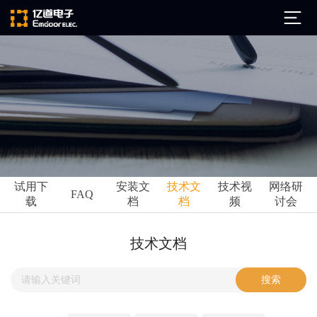
公司简介
发展历程
ARM
企业文化
Altium
亿道动态
试用下
安装文
技术文
技术视
网络研
Ansys
FAQ
载
档
档
频
讨会
市场活动
Qt
试用下载
Green Hills
技术资讯
技术文档
FAQ
Minitab
安装文档
EPLAN
技术文档
Perforce
Visu-IT
技术视频