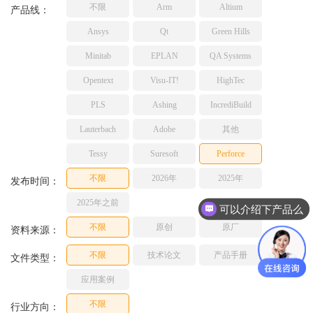
不限
Arm
Altium
TESSY
产品线：
网络研讨会
Ashling
Ansys
Qt
Green Hills
Source Insight
Minitab
EPLAN
QA Systems
Incredibuild
Opentext
Visu-IT!
HighTec
Adobe
PLS
Ashing
IncrediBuild
Lauterbach
JFrog
Lauterbach
Adobe
其他
PLS
Tessy
Suresoft
Perforce
不限
2026年
2025年
发布时间：
2025年之前
可以介绍下产品么
不限
原创
原厂
资料来源：
不限
技术论文
产品手册
文件类型：
应用案例
不限
行业方向：