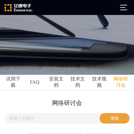
公司简介
发展历程
ARM
企业文化
Altium
亿道动态
试用下
安装文
技术文
技术视
网络研
Ansys
FAQ
载
档
档
频
讨会
市场活动
Qt
试用下载
Green Hills
技术资讯
网络研讨会
FAQ
Minitab
安装文档
EPLAN
技术文档
Perforce
Visu-IT
技术视频