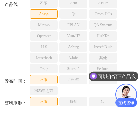
不限
Arm
Altium
TESSY
产品线：
网络研讨会
Ashling
Ansys
Qt
Green Hills
Source Insight
Minitab
EPLAN
QA Systems
Incredibuild
Opentext
Visu-IT!
HighTec
Adobe
PLS
Ashing
IncrediBuild
Lauterbach
JFrog
Lauterbach
Adobe
其他
PLS
Tessy
Suresoft
Perforce
可以介绍下产品么
不限
2026年
2025年
发布时间：
2025年之前
不限
原创
原厂
资料来源：