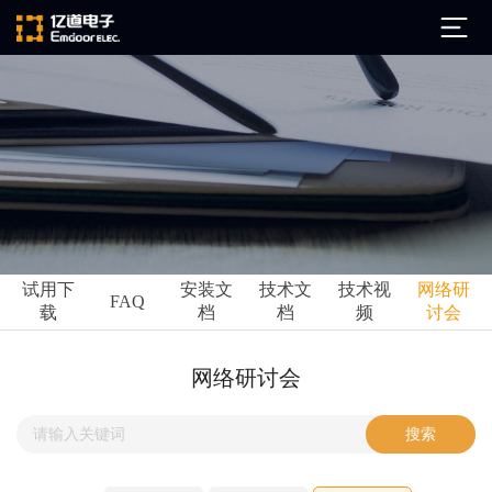
公司简介
发展历程
ARM
企业文化
Altium
亿道动态
试用下
安装文
技术文
技术视
网络研
Ansys
FAQ
载
档
档
频
讨会
市场活动
Qt
试用下载
Green Hills
技术资讯
网络研讨会
FAQ
Minitab
安装文档
EPLAN
技术文档
Perforce
Visu-IT
技术视频