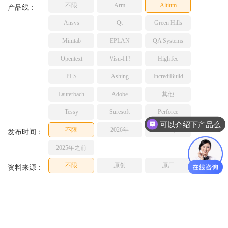
不限
Arm
Altium
TESSY
产品线：
网络研讨会
Ashling
Ansys
Qt
Green Hills
Source Insight
Minitab
EPLAN
QA Systems
Incredibuild
Opentext
Visu-IT!
HighTec
Adobe
PLS
Ashing
IncrediBuild
Lauterbach
JFrog
Lauterbach
Adobe
其他
PLS
Tessy
Suresoft
Perforce
可以介绍下产品么
不限
2026年
2025年
发布时间：
2025年之前
不限
原创
原厂
资料来源：