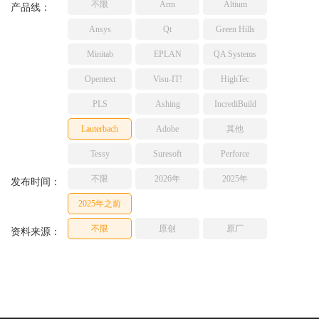
不限
Arm
Altium
产品线：
TESSY
网络研讨会
Ansys
Qt
Green Hills
Ashling
Source Insight
Minitab
EPLAN
QA Systems
Incredibuild
Opentext
Visu-IT!
HighTec
Adobe
PLS
Ashing
IncrediBuild
Lauterbach
Lauterbach
Adobe
其他
JFrog
PLS
Tessy
Suresoft
Perforce
不限
2026年
2025年
发布时间：
2025年之前
不限
原创
原厂
资料来源：