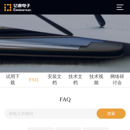
公司简介
发展历程
ARM
企业文化
Altium
亿道动态
试用下
安装文
技术文
技术视
网络研
Ansys
FAQ
载
档
档
频
讨会
市场活动
Qt
试用下载
Green Hills
技术资讯
FAQ
FAQ
Minitab
安装文档
EPLAN
技术文档
Perforce
Visu-IT
技术视频