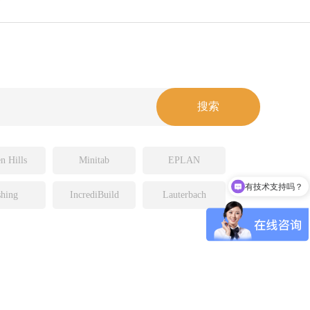
n Hills
Minitab
EPLAN
有技术支持吗？
hing
IncrediBuild
Lauterbach