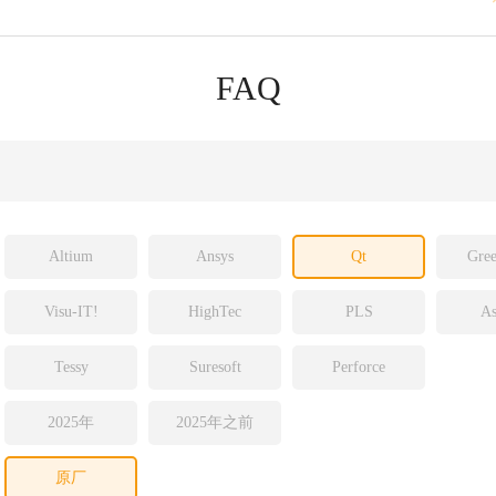
sight
ld
FAQ
ch
Altium
Ansys
Qt
Gree
Visu-IT!
HighTec
PLS
As
Tessy
Suresoft
Perforce
2025年
2025年之前
原厂