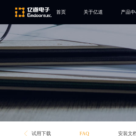
首页
关于亿道
产品中
ARM
公司简介
Altium
发展历程
Ansys
企业文化
Qt
Green Hil
Minitab
EPLAN
Perforce
Visu-IT
TESSY
Ashling
试用下载
安装文
FAQ