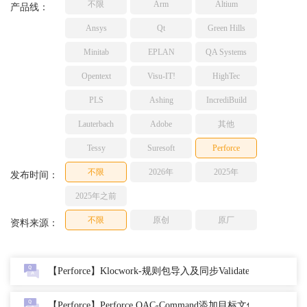
不限
Arm
Altium
产品线：
TESSY
网络研讨会
Ansys
Qt
Green Hills
Ashling
Source Insight
Minitab
EPLAN
QA Systems
Incredibuild
Opentext
Visu-IT!
HighTec
Adobe
PLS
Ashing
IncrediBuild
Lauterbach
Lauterbach
Adobe
其他
JFrog
PLS
Tessy
Suresoft
Perforce
不限
2026年
2025年
发布时间：
2025年之前
不限
原创
原厂
资料来源：
【Perforce】Klocwork-规则包导入及同步Validate
【Perforce】Perforce QAC-Command添加目标文件夹包含文件