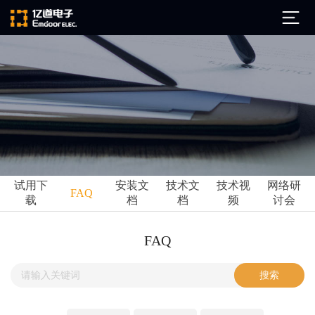
公司简介
发展历程
ARM
企业文化
Altium
亿道动态
试用下
安装文
技术文
技术视
网络研
Ansys
FAQ
载
档
档
频
讨会
市场活动
Qt
试用下载
Green Hills
技术资讯
FAQ
FAQ
Minitab
安装文档
EPLAN
技术文档
Perforce
Visu-IT
技术视频