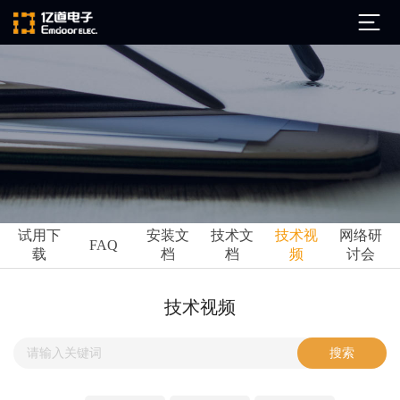
公司简介
发展历程
ARM
企业文化
Altium
亿道动态
试用下
安装文
技术文
技术视
网络研
Ansys
FAQ
载
档
档
频
讨会
市场活动
Qt
试用下载
Green Hills
技术资讯
技术视频
FAQ
Minitab
安装文档
EPLAN
技术文档
Perforce
Visu-IT
技术视频