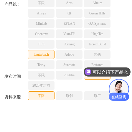
不限
Arm
Altium
TESSY
产品线：
网络研讨会
Ashling
Ansys
Qt
Green Hills
Source Insight
Minitab
EPLAN
QA Systems
Incredibuild
Opentext
Visu-IT!
HighTec
Adobe
PLS
Ashing
IncrediBuild
Lauterbach
JFrog
Lauterbach
Adobe
其他
PLS
Tessy
Suresoft
Perforce
可以介绍下产品么
不限
2026年
2025年
发布时间：
2025年之前
不限
原创
原厂
资料来源：